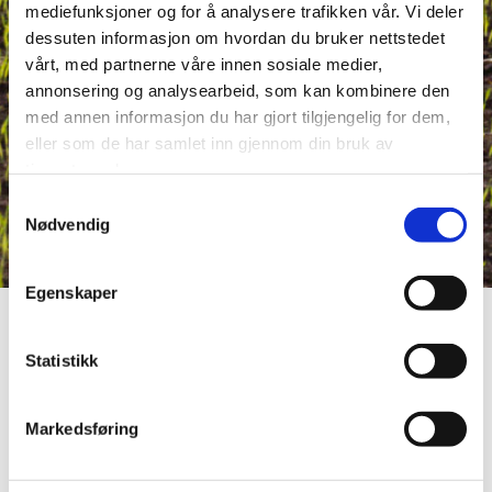
mediefunksjoner og for å analysere trafikken vår. Vi deler
dessuten informasjon om hvordan du bruker nettstedet
vårt, med partnerne våre innen sosiale medier,
annonsering og analysearbeid, som kan kombinere den
med annen informasjon du har gjort tilgjengelig for dem,
eller som de har samlet inn gjennom din bruk av
tjenestene deres.
Samtykkevalg
Nødvendig
Egenskaper
Statistikk
Vi jobber hver dag for å skape sunne, trygge og
Markedsføring
norske egg- og kyllingprodukter til norske
forbrukere.