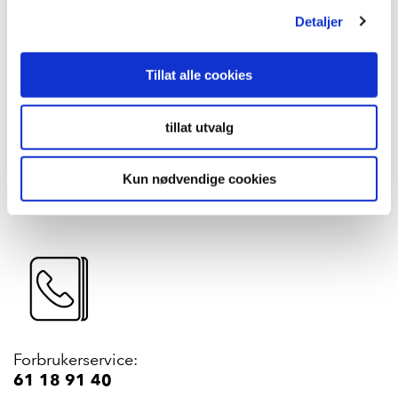
Har du behov for kontakt med våre
Detaljer
produksjonsanlegg, våre ansatte eller vår ledelse?
Da har du kommer riktig sted.
Tillat alle cookies
Har du produktrelaterte spørsmål, eller ønsker å
komme i kontakt med forbrukerservice, trykk på
tillat utvalg
lenken her:
Kun nødvendige cookies
Forbrukerservice
Forbrukerservice:
61 18 91 40