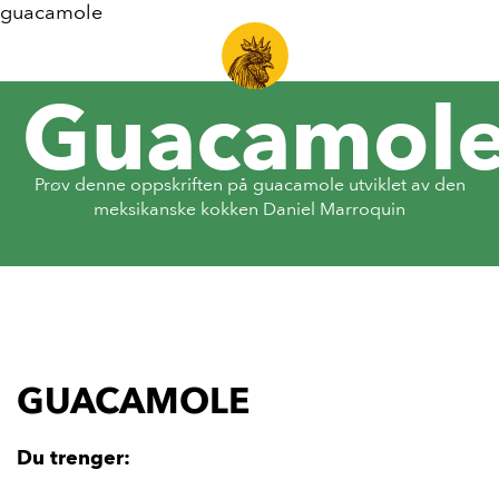
guacamole
Guacamol
Prøv denne oppskriften på guacamole utviklet av den
meksikanske kokken Daniel Marroquin
GUACAMOLE
Du trenger: