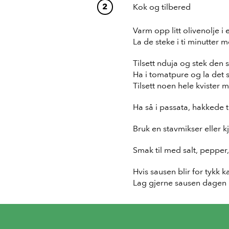
Kok og tilbered
Varm opp litt olivenolje i 
La de steke i ti minutter m
Tilsett nduja og stek den 
Ha i tomatpure og la det s
Tilsett noen hele kvister 
Ha så i passata, hakkede 
Bruk en stavmikser eller k
Smak til med salt, pepper,
Hvis sausen blir for tykk k
Lag gjerne sausen dagen i 