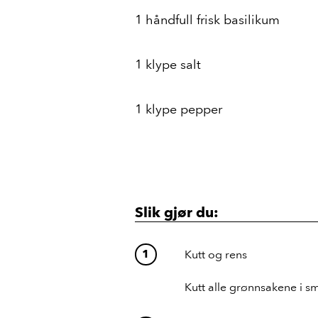
1 håndfull frisk basilikum
1 klype salt
1 klype pepper
Slik gjør du:
Kutt og rens
Kutt alle grønnsakene i sm