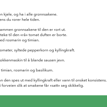
en kjele, og ha i alle grønnsakene.
ens du rører hele tiden.
sammen grønnsakene til den er rørt ut.
teke til den «rå» tomat duften er borte.
med rosmarin og timian.
tomater, syltede pepperkorn og kyllingkraft.
jøkkenmaskin til å blande sausen jevn.
 timian, rosmarin og basilikum.
an den spes ut med kyllingkraft eller vann til ønsket konsistens.
forveien slik at smakene får «satt» seg skikkelig.