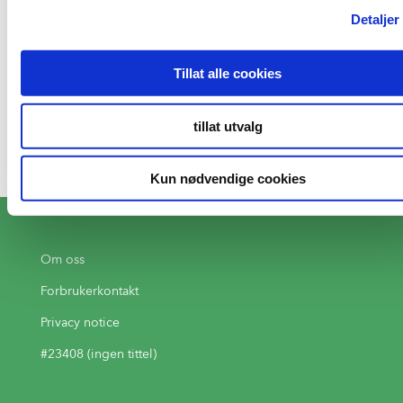
legg forsiktig i lefsen. Den skal steke to
Detaljer
ganger på begge sider, men pass på den
brenner seg fort.
Tillat alle cookies
Hvis den puffer som en ballong har du laget
den perfekte tortillaen.Oppbevar tortillaene i
et kjøkkenhåndkle med en plastikkpose rundt.
tillat utvalg
Kun nødvendige cookies
Om oss
Forbrukerkontakt
Privacy notice
#23408 (ingen tittel)