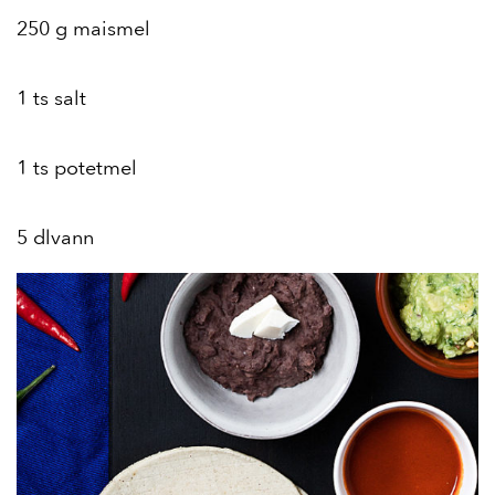
250 g maismel
1 ts salt
1 ts potetmel
5 dlvann