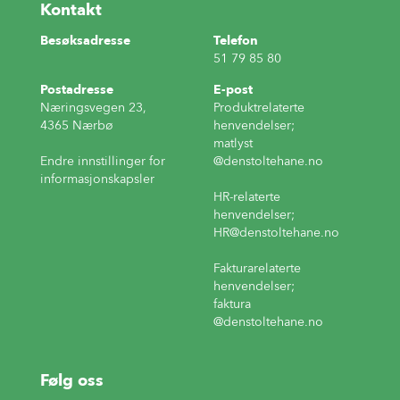
Kontakt
Besøksadresse
Telefon
51 79 85 80
Postadresse
E-post
Næringsvegen 23,
Produktrelaterte
4365 Nærbø
henvendelser;
matlyst
Endre innstillinger for
@denstoltehane.no
informasjonskapsler
HR-relaterte
henvendelser;
HR
@denstoltehane.no
Fakturarelaterte
henvendelser;
faktura
@denstoltehane.no
Følg oss