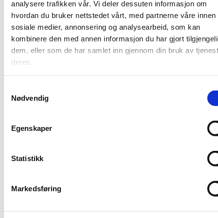
analysere trafikken vår. Vi deler dessuten informasjon om
en glatt deig.
hvordan du bruker nettstedet vårt, med partnerne våre innen
Prøv å lage en liten ball av deigen og trykk
sosiale medier, annonsering og analysearbeid, som kan
den ned flat mot en fjøl. Hvis ballen sprekker
kombinere den med annen informasjon du har gjort tilgjengeli
på sidene trenger den mer vann.
dem, eller som de har samlet inn gjennom din bruk av tjenes
deres.
Dekk deigen med en våt klut.
Samtykkevalg
Kjevle ut
Nødvendig
Lag små baller av deigen og dekk en fjøl med
plastfolie. Lagge deigen på plastfolien og ha
Egenskaper
et lag til med plastfolie over. Kjevl dem ut
med en kjevle til passe store runninger. Hvis
Statistikk
du har, kan du bruke en tortillapresse.
Stek
Markedsføring
Varm en tørr stekepanne til middels styrke og