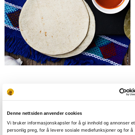
Slik gjør du:
Denne nettsiden anvender cookies
Lag deigen
Vi bruker informasjonskapsler for å gi innhold og annonser et
personlig preg, for å levere sosiale mediefunksjoner og for å
Bland alle ingrediensene i en bolle til du får