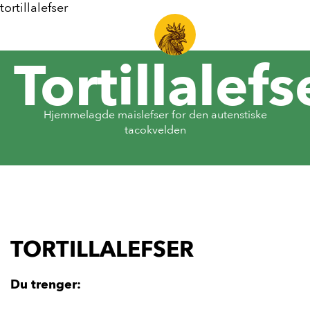
tortillalefser
Tortillalefs
Hjemmelagde maislefser for den autenstiske
tacokvelden
TORTILLALEFSER
Du trenger: