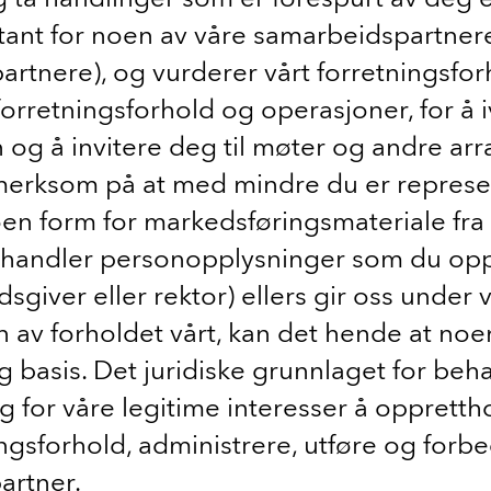
ntant for noen av våre samarbeidspartner
artnere), og vurderer vårt forretningsfor
forretningsforhold og operasjoner, for å 
on og å invitere deg til møter og andre a
erksom på at med mindre du er represen
oen form for markedsføringsmateriale fra
behandler personopplysninger som du oppg
sgiver eller rektor) ellers gir oss under 
en av forholdet vårt, kan det hende at no
ig basis. Det juridiske grunnlaget for be
 for våre legitime interesser å opprettho
ngsforhold, administrere, utføre og forbe
artner.