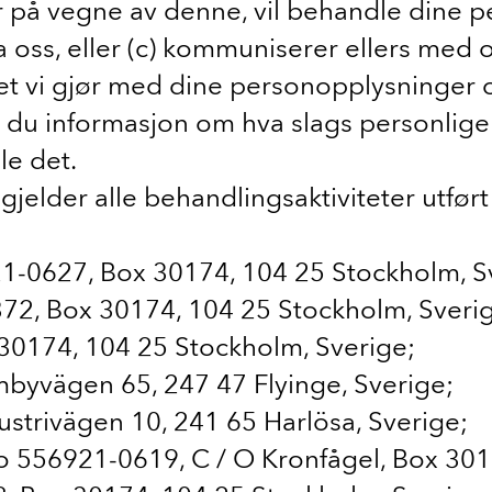
på vegne av denne, vil behandle dine pe
a oss, eller (c) kommuniserer ellers med oss
det vi gjør med dine personopplysninger 
u informasjon om hva slags personlige da
le det.
elder alle behandlingsaktiviteter utført
21-0627, Box 30174, 104 25 Stockholm, S
72, Box 30174, 104 25 Stockholm, Sveri
30174, 104 25 Stockholm, Sverige;
byvägen 65, 247 47 Flyinge, Sverige;
strivägen 10, 241 65 Harlösa, Sverige;
o 556921-0619, C / O Kronfågel, Box 301