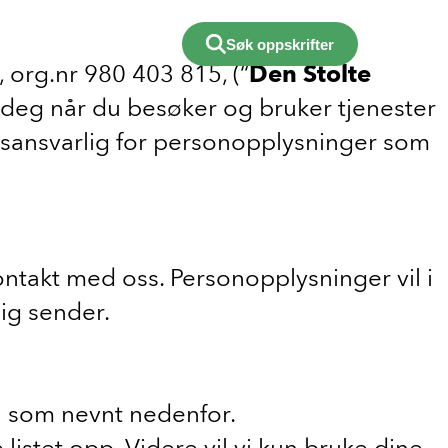
Søk oppskrifter
org.nr 980 403 815, (“
Den Stolte
 deg når du besøker og bruker tjenester
ansvarlig for personopplysninger som
ontakt med oss. Personopplysninger vil i
lig sender.
ål som nevnt nedenfor.
listet opp. Videre vil vi kun bruke dine