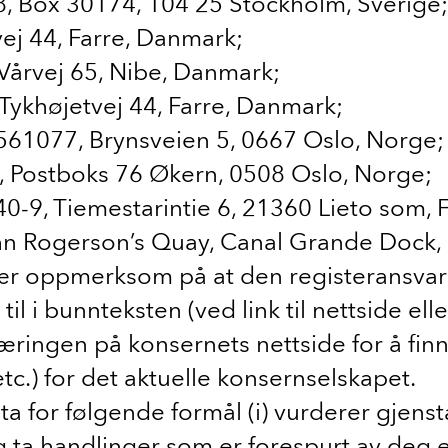
, Box 30174, 104 25 Stockholm, Sverige;
ej 44, Farre, Danmark;
årvej 65, Nibe, Danmark;
ykhøjetvej 44, Farre, Danmark;
61077, Brynsveien 5, 0667 Oslo, Norge;
, Postboks 76 Økern, 0508 Oslo, Norge;
-9, Tiemestarintie 6, 21360 Lieto som, F
hn Rogerson’s Quay, Canal Grande Dock, D
r oppmerksom på at den registeransvarl
il i bunnteksten (ved link til nettside e
æringen på konsernets nettside for å finn
tc.) for det aktuelle konsernselskapet.
a for følgende formål (i) vurderer gjen
 ta handlinger som er forespurt av deg el