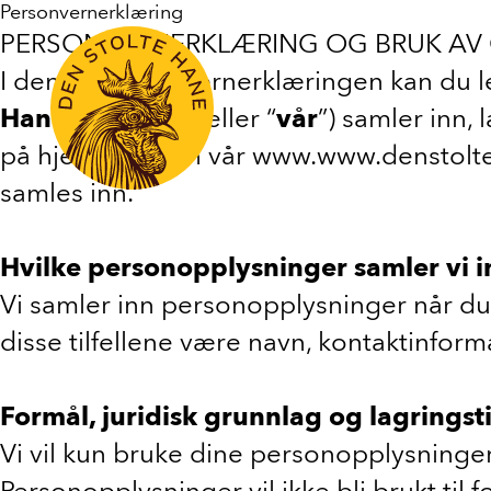
Personvernerklæring
PERSONVERNERKLÆRING OG BRUK AV
I denne personvernerklæringen kan du l
Hane
”, “
vi
,” “
oss
” eller “
vår
”) samler inn
på hjemmesiden vår www.www.denstolteh
samles inn.
Hvilke personopplysninger samler vi in
Vi samler inn personopplysninger når du 
disse tilfellene være navn, kontaktinfor
Formål, juridisk grunnlag og lagringst
Vi vil kun bruke dine personopplysninger,
Personopplysninger vil ikke bli brukt til 