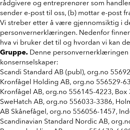
rådgivere og entreprenører som handler 
sender e-post til oss, (b) mottar e-post fr
Vi streber etter å være gjennomsiktig i 
personvernerklæringen. Nedenfor finner d
hva vi bruker det til og hvordan vi kan de
Gruppe.
Denne personvernerklæringen gj
konsernselskaper:
Scandi Standard AB (publ), org.no 5569
Kronfågel Holding AB, org.no 556529-63
Kronfågel AB, org.no 556145-4223, Box 
SweHatch AB, org.no 556033-3386, Holm
AB Skånefågel, org.no 556056-1457, Indu
Scandinavian Standard Nordic AB, org.n