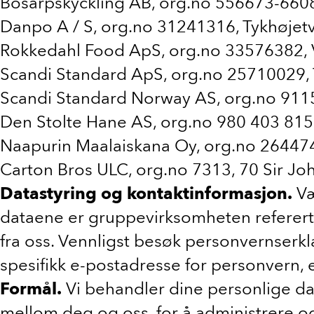
Bosarpskyckling AB, org.no 556673-6608
Danpo A / S, org.no 31241316, Tykhøjetv
Rokkedahl Food ApS, org.no 33576382, V
Scandi Standard ApS, org.no 25710029, T
Scandi Standard Norway AS, org.no 9115
Den Stolte Hane AS, org.no 980 403 815
Naapurin Maalaiskana Oy, org.no 2644740
Carton Bros ULC, org.no 7313, 70 Sir Jo
Datastyring og kontaktinformasjon.
Væ
dataene er gruppevirksomheten referert t
fra oss. Vennligst besøk personvernserkl
spesifikk e-postadresse for personvern, e
Formål.
Vi behandler dine personlige dat
mellom deg og oss, for å administrere og