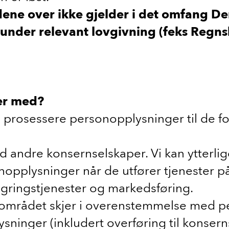
e over ikke gjelder i det omfang Den 
t) under relevant lovgivning (feks Regn
er med?
prosessere personopplysninger til de for
andre konsernselskaper. Vi kan ytterlige
nopplysninger når de utfører tjenester på
agringstjenester og markedsføring.
 området skjer i overenstemmelse med p
sninger (inkludert overføring til konser