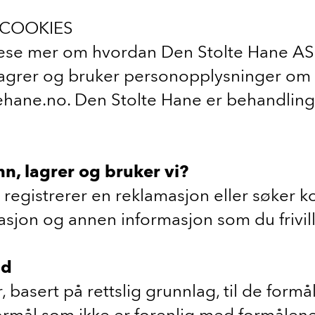
 COOKIES
ese mer om hvordan Den Stolte Hane AS, 
, lagrer og bruker personopplysninger om
ane.no. Den Stolte Hane er behandlings
n, lagrer og bruker vi?
registrerer en reklamasjon eller søker k
masjon og annen informasjon som du frivil
id
 basert på rettslig grunnlag, til de form
formål som ikke er forenlig med formålene 