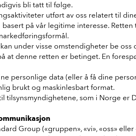
gvis bli tatt til følge.
ringsaktiviteter utført av oss relatert ti
basert på vår legitime interesse. Retten 
markedføringsformål.
Du kan under visse omstendigheter be oss
t denne retten er betinget. En forespør
dine personlige data (eller å få dine pers
anlig brukt og maskinlesbart format.
 til tilsynsmyndighetene, som i Norge er D
 kommunikasjon
ard Group («gruppen», «vi», «oss» eller «