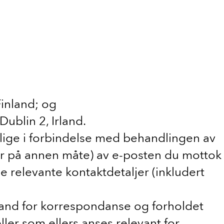
inland; og
ublin 2, Irland.
ige i forbindelse med behandlingen av
ller på annen måte) av e-posten du mottok
e relevante kontaktdetaljer (inkludert
stand for korrespondanse og forholdet
ler som ellers anses relevant for