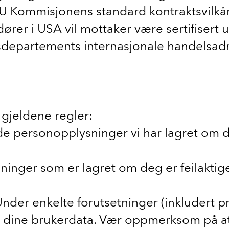
Kommisjonens standard kontraktsvilkår. 
andører i USA vil mottaker være sertifise
departements internasjonale handelsadmi
e gjeldene regler:
n i de personopplysninger vi har lagret om
nger som er lagret om deg er feilaktige el
mt”): Under enkelte forutsetninger (inkluder
e dine brukerdata. Vær oppmerksom på at 