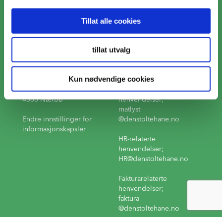
#23408 (ingen tittel)
Tillat alle cookies
Kontakt
tillat utvalg
Besøksadresse
Telefon
51 79 85 80
Kun nødvendige cookies
Postadresse
E-post
Næringsvegen 23,
Produktrelaterte
4365 Nærbø
henvendelser;
matlyst
Endre innstillinger for
@denstoltehane.no
informasjonskapsler
HR-relaterte
henvendelser;
HR
@denstoltehane.no
Fakturarelaterte
henvendelser;
faktura
@denstoltehane.no