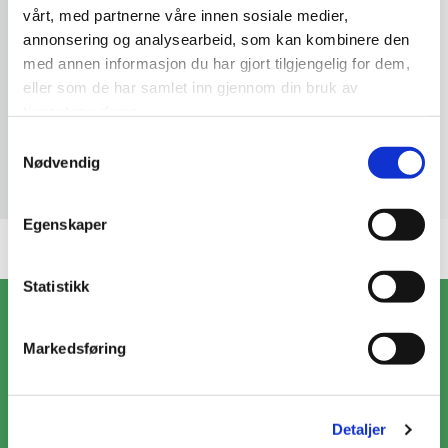
vårt, med partnerne våre innen sosiale medier,
annonsering og analysearbeid, som kan kombinere den
OKTOBER 27, 2018
med annen informasjon du har gjort tilgjengelig for dem,
eller som de har samlet inn gjennom din bruk av
tjenestene deres.
Samtykkevalg
Nødvendig
Egenskaper
Statistikk
Markedsføring
Om oss
Forbrukerkontakt
Privacy notice
Detaljer