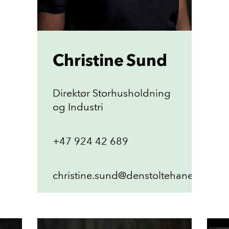
Christine Sund
Direktør Storhusholdning
og Industri
+47 924 42 689
christine.sund@denstoltehane.no