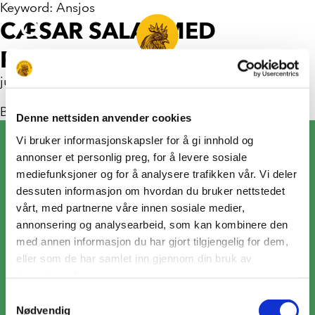
Keyword:
Ansjos
CÆSAR SALAT MED
PARMESANCHIPS
juni 18, 2021
By
isabelsancho
Denne nettsiden anvender cookies
Vi bruker informasjonskapsler for å gi innhold og
annonser et personlig preg, for å levere sosiale
Om oss
mediefunksjoner og for å analysere trafikken vår. Vi deler
dessuten informasjon om hvordan du bruker nettstedet
Forbrukerkontakt
vårt, med partnerne våre innen sosiale medier,
Privacy notice
annonsering og analysearbeid, som kan kombinere den
med annen informasjon du har gjort tilgjengelig for dem,
#23408 (ingen tittel)
eller som de har samlet inn gjennom din bruk av
tjenestene deres.
Kontakt
Samtykkevalg
Nødvendig
Besøksadresse
Telefon