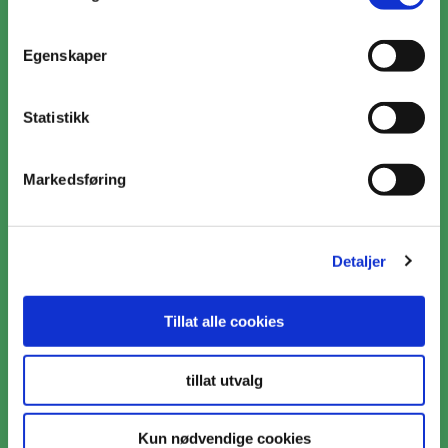
51 79 85 80
Postadresse
E-post
Egenskaper
Næringsvegen 23,
Produktrelaterte
4365 Nærbø
henvendelser;
matlyst
Statistikk
Endre innstillinger for
@denstoltehane.no
informasjonskapsler
HR-relaterte
Markedsføring
henvendelser;
HR
@denstoltehane.no
Fakturarelaterte
Detaljer
henvendelser;
faktura
@denstoltehane.no
Tillat alle cookies
Følg oss
tillat utvalg
Kun nødvendige cookies