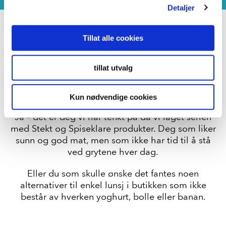
Detaljer
Tillat alle cookies
LAGET FOR DIN
tillat utvalg
HVERDAG!
Kun nødvendige cookies
Ja – det er deg vi har tenkt på da vi laget serien
med Stekt og Spiseklare produkter. Deg som liker
sunn og god mat, men som ikke har tid til å stå
ved grytene hver dag.
Eller du som skulle ønske det fantes noen
alternativer til enkel lunsj i butikken som ikke
består av hverken yoghurt, bolle eller banan.