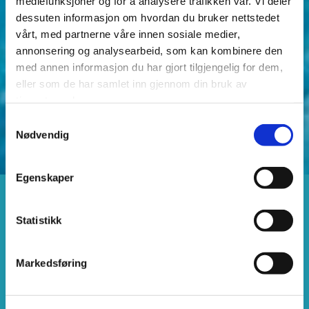
mediefunksjoner og for å analysere trafikken vår. Vi deler
dessuten informasjon om hvordan du bruker nettstedet
vårt, med partnerne våre innen sosiale medier,
annonsering og analysearbeid, som kan kombinere den
med annen informasjon du har gjort tilgjengelig for dem,
eller som de har samlet inn gjennom din bruk av
tjenestene deres.
Samtykkevalg
Nødvendig
Egenskaper
FORDI GOD MAT KAN
Statistikk
VÆRE BÅDE SUNN OG
ENKEL!
Markedsføring