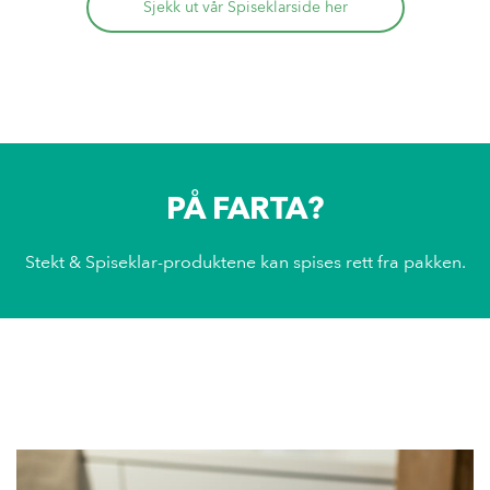
Sjekk ut vår Spiseklarside her
PÅ FARTA?
Stekt & Spiseklar-produktene kan spises rett fra pakken.