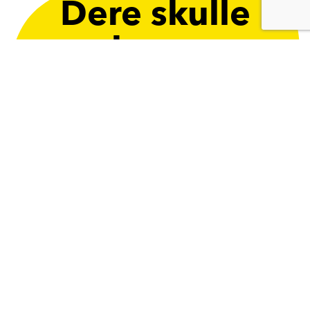
Dere skulle
hatt..
Drømmer du om et produkt?
Del med oss da, vel!
LA DEG INSPIRERE