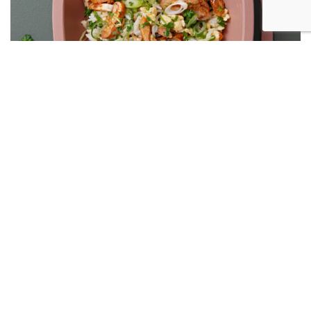
Rask og god kylling middag på en,to,tre!
Se oppskriften