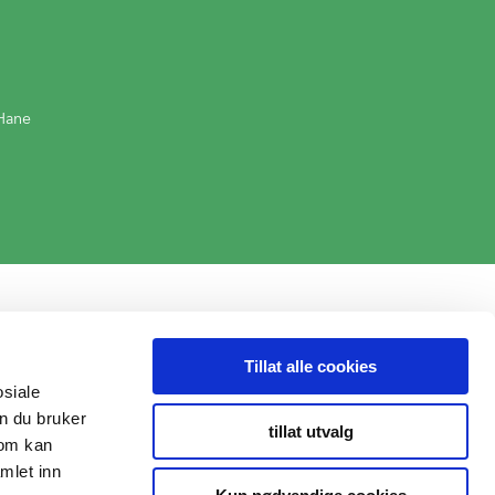
Hane
Tillat alle cookies
osiale
n du bruker
tillat utvalg
som kan
mlet inn