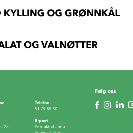
D KYLLING OG GRØNNKÅL
ALAT OG VALNØTTER
Følg oss
se
Telefon
51 79 85 80
E-post
n 23,
Produktrelaterte
henvendelser;