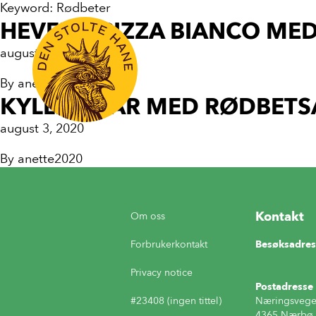
Keyword:
Rødbeter
HEVEFRI PIZZA BIANCO ME
august 11, 2020
By
anette2020
KYLLINGLÅR MED RØDBETS
august 3, 2020
By
anette2020
Kontakt
Om oss
Forbrukerkontakt
Besøksadres
Privacy notice
Postadresse
#23408 (ingen tittel)
Næringsvege
4365 Nærbø