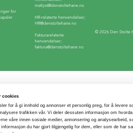
matlyst
@denstoltehane.no
inger for
kapsler
HR-relaterte henvendelser;
HR
@denstoltehane.no
© 2026 Den Stolte 
Fakturarelaterte
henvendelser;
faktura
@denstoltehane.no
r cookies
er for å gi innhold og annonser et personlig preg, for å levere s
nalysere trafikken vår. Vi deler dessuten informasjon om hvorda
nerne våre innen sosiale medier, annonsering og analysearbeid, 
formasjon du har gjort tilgjengelig for dem, eller som de har sa