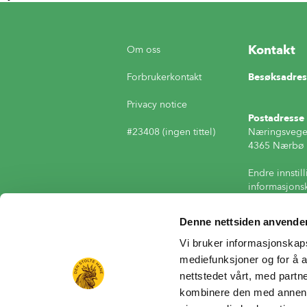
Kontakt
Om oss
Forbrukerkontakt
Besøksadres
Privacy notice
Postadresse
#23408 (ingen tittel)
Næringsvege
4365 Nærbø
Endre innstill
informasjons
Denne nettsiden anvende
Vi bruker informasjonskapsl
mediefunksjoner og for å a
nettstedet vårt, med part
kombinere den med annen in