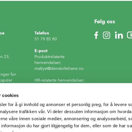
Følg oss
se
Telefon
51 79 85 80
E-post
n 23,
Produktrelaterte
henvendelser;
matlyst
@denstoltehane.no
inger for
kapsler
HR-relaterte henvendelser;
HR
@denstoltehane.no
© 2026 Den Stolte 
r cookies
Fakturarelaterte
henvendelser;
er for å gi innhold og annonser et personlig preg, for å levere s
faktura
@denstoltehane.no
nalysere trafikken vår. Vi deler dessuten informasjon om hvorda
nerne våre innen sosiale medier, annonsering og analysearbeid, 
formasjon du har gjort tilgjengelig for dem, eller som de har sa