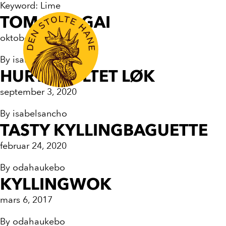
Keyword:
Lime
TOM KHA GAI
oktober 21, 2021
By
isabelsancho
HURTIGSYLTET LØK
september 3, 2020
By
isabelsancho
TASTY KYLLINGBAGUETTE
februar 24, 2020
By
odahaukebo
KYLLINGWOK
mars 6, 2017
By
odahaukebo