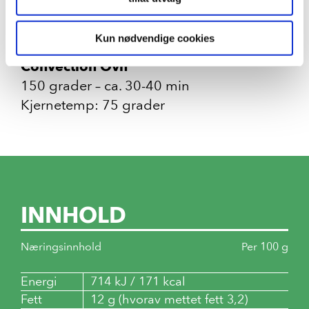
Tilberedning
Kun nødvendige cookies
Convection Ovn
150 grader – ca. 30-40 min
Kjernetemp: 75 grader
INNHOLD
Næringsinnhold
Per 100 g
Energi
714 kJ / 171 kcal
Fett
12 g (hvorav mettet fett 3,2)