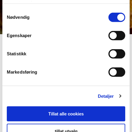
tjenestene deres.
Samtykkevalg
Nødvendig
Egenskaper
Statistikk
Markedsføring
Kyllinglår BBQ
5000 g
Art nr: 1735281 / AX: 90099.
Detaljer
Saftige og møre kyllinglår med mild smak
Tillat alle cookies
av BBQ. Grill eller stek hele i ovn.
Singelfryst
tillat utvalg