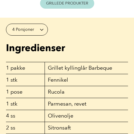
GRILLEDE PRODUKTER
4 Porsjoner
Ingredienser
1
pakke
Grillet kyllinglår Barbeque
1
stk
Fennikel
1
pose
Rucola
1
stk
Parmesan, revet
4
ss
Olivenolje
2
ss
Sitronsaft