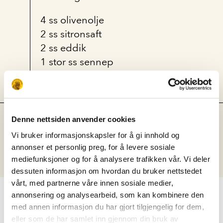
4 ss olivenolje
2 ss sitronsaft
2 ss eddik
1 stor ss sennep
Bland dressingen sammen med
Denne nettsiden anvender cookies
salaten.
Vi bruker informasjonskapsler for å gi innhold og
annonser et personlig preg, for å levere sosiale
Vel bekomme!
mediefunksjoner og for å analysere trafikken vår. Vi deler
dessuten informasjon om hvordan du bruker nettstedet
vårt, med partnerne våre innen sosiale medier,
LIKNENDE OPPSKRIFT
annonsering og analysearbeid, som kan kombinere den
med annen informasjon du har gjort tilgjengelig for dem,
eller som de har samlet inn gjennom din bruk av