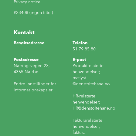
Privacy notice
#23408 (ingen tittel)
Kontakt
Besøksadresse
Telefon
51 79 85 80
Postadresse
E-post
Næringsvegen 23,
Produktrelaterte
4365 Nærbø
henvendelser;
matlyst
Endre innstillinger for
@denstoltehane.no
informasjonskapsler
HR-relaterte
henvendelser;
HR
@denstoltehane.no
Fakturarelaterte
henvendelser;
faktura