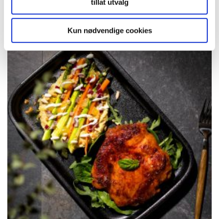
tillat utvalg
Kyllinggryte med tranebær
Kun nødvendige cookies