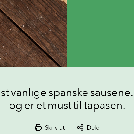
est vanlige spanske sausene.
og er et must til tapasen.
Skriv ut
Dele