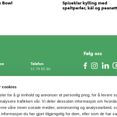
s Bowl
Spiseklar kylling med
speltperler, kål og peanøt
Følg oss
se
Telefon
51 79 85 80
E-post
n 23,
Produktrelaterte
r cookies
henvendelser;
er for å gi innhold og annonser et personlig preg, for å levere s
matlyst
@denstoltehane.no
inger for
nalysere trafikken vår. Vi deler dessuten informasjon om hvorda
kapsler
HR-relaterte henvendelser;
nerne våre innen sosiale medier, annonsering og analysearbeid, 
HR
@denstoltehane.no
formasjon du har gjort tilgjengelig for dem, eller som de har sa