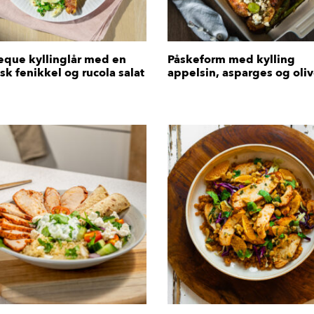
eque kyllinglår med en
Påskeform med kylling
isk fenikkel og rucola salat
appelsin, asparges og oli