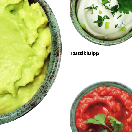
TzatzikiDipp