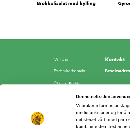
Brokkolisalat med kylling
Gyro
Kontakt
Om oss
Forbrukerkontakt
Besøksadres
Privacy notice
Postadresse
#23408 (ingen tittel)
Næringsvege
Denne nettsiden anvende
4365 Nærbø
Vi bruker informasjonskapsl
Endre innstill
mediefunksjoner og for å a
informasjons
nettstedet vårt, med part
kombinere den med annen in