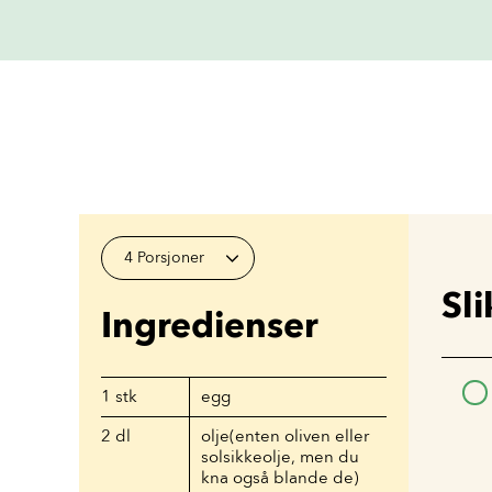
4 Porsjoner
Sli
Ingredienser
1
stk
egg
2
dl
olje(enten oliven eller
solsikkeolje, men du
kna også blande de)