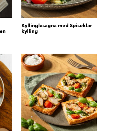
Kyllinglasagna med Spiseklar
ven
kylling