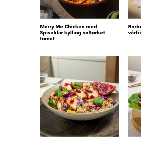
Marry Me Chicken med
Barb
Spiseklar kylling soltørket
vårfr
tomat