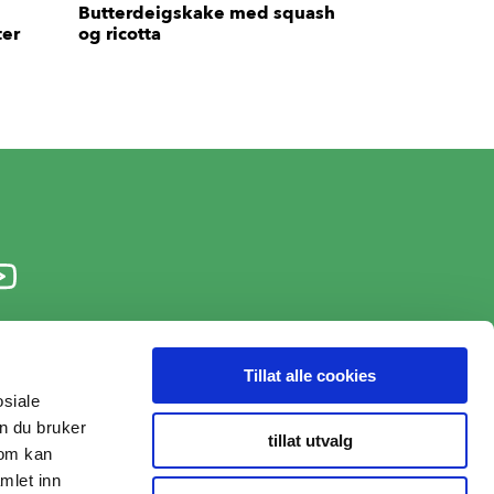
Butterdeigskake med squash
ter
og ricotta
Tillat alle cookies
osiale
n du bruker
tillat utvalg
som kan
mlet inn