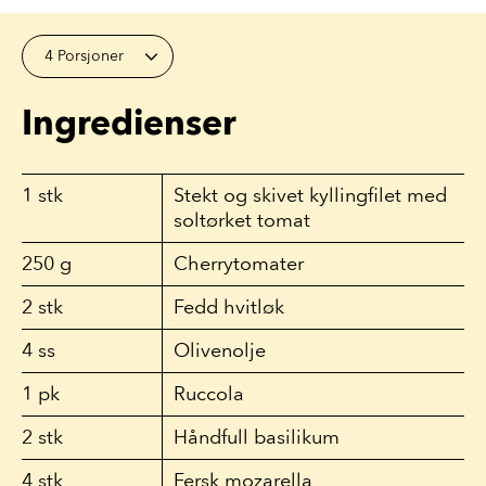
4 Porsjoner
Ingredienser
1
stk
Stekt og skivet kyllingfilet med
soltørket tomat
250
g
Cherrytomater
2
stk
Fedd hvitløk
4
ss
Olivenolje
1
pk
Ruccola
2
stk
Håndfull basilikum
4
stk
Fersk mozarella