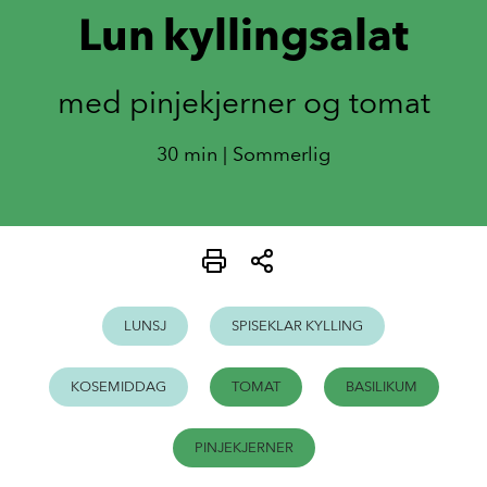
Lun kyllingsalat
med pinjekjerner og tomat
30 min | Sommerlig
LUNSJ
SPISEKLAR KYLLING
KOSEMIDDAG
TOMAT
BASILIKUM
PINJEKJERNER