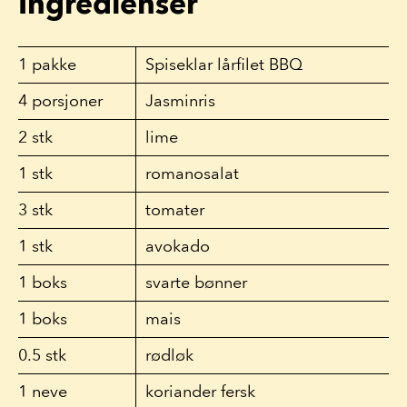
Ingredienser
1
pakke
Spiseklar lårfilet BBQ
4
porsjoner
Jasminris
2
stk
lime
1
stk
romanosalat
3
stk
tomater
1
stk
avokado
1
boks
svarte bønner
1
boks
mais
0.5
stk
rødløk
1
neve
koriander fersk