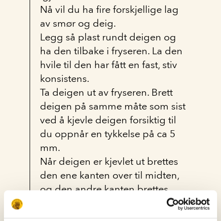
Nå vil du ha fire forskjellige lag
av smør og deig.
Legg så plast rundt deigen og
ha den tilbake i fryseren. La den
hvile til den har fått en fast, stiv
konsistens.
Ta deigen ut av fryseren. Brett
deigen på samme måte som sist
ved å kjevle deigen forsiktig til
du oppnår en tykkelse på ca 5
mm.
Når deigen er kjevlet ut brettes
den ene kanten over til midten,
og den andre kanten brettes
over hele deigen. Da vil du ha tre
lag med smørdeig.