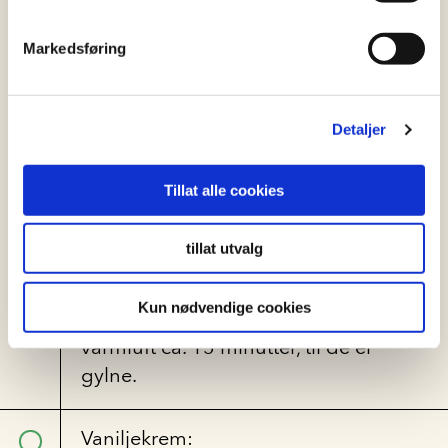
å heve et sted hvor det ikke er
altfor varmt, men heller ikke for
Markedsføring
kaldt. Sprut litt vann på dem
innimellom slik at de ikke tørker
ut.
Detaljer
La de heve i 1-2 timer.
Når de er ferdig hevet lage en
Tillat alle cookies
grop til vaniljekremen. Fyll på
krem og la brødene etterheve i
tillat utvalg
45 minutter.
Pensle litt egg på brødene og
Kun nødvendige cookies
stek dem på 175 grader i
varmluft ca. 15 minutter, til de er
gylne.
Vaniljekrem: