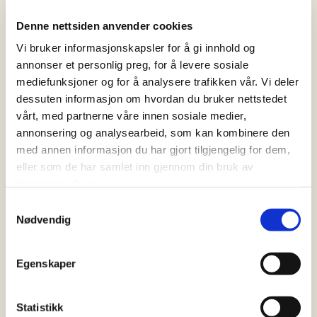
Nå har du 12 lag med deig.
Denne nettsiden anvender cookies
Legg deigen i fryseren til den får
Vi bruker informasjonskapsler for å gi innhold og
en stiv konsistens.
annonser et personlig preg, for å levere sosiale
Ta deigen ut av fryseren og
mediefunksjoner og for å analysere trafikken vår. Vi deler
kvelve den forsiktig utover
dessuten informasjon om hvordan du bruker nettstedet
bordet. Deigen skal være ca. 30
vårt, med partnerne våre innen sosiale medier,
cm lang og og ha en tykkelse på
annonsering og analysearbeid, som kan kombinere den
med annen informasjon du har gjort tilgjengelig for dem,
rundt 3-4 mm.
eller som de har samlet inn gjennom din bruk av
tjenestene deres.
Skjær ut avlange trekanter hvor
bredden er på cirka 9-10 cm og
Samtykkevalg
Nødvendig
lengden på 30 cm.
Skjær ut kvadrater på ca 10 x 10
cm og legg de på et stekebrett.
Egenskaper
Legg en klut over
wienerbrødene og sett brettet til
Statistikk