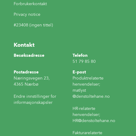
Forbrukerkontakt
Privacy notice
#23408 (ingen tittel)
Kontakt
Besøksadresse
Telefon
51 79 85 80
Postadresse
E-post
Næringsvegen 23,
Produktrelaterte
4365 Nærbø
henvendelser;
matlyst
Endre innstillinger for
@denstoltehane.no
informasjonskapsler
HR-relaterte
henvendelser;
HR
@denstoltehane.no
Fakturarelaterte