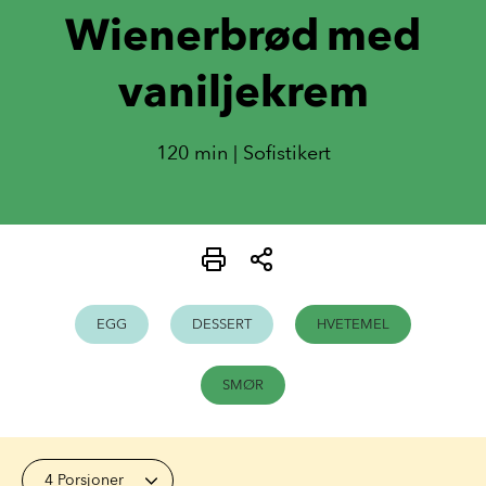
Wienerbrød med
vaniljekrem
120 min | Sofistikert
EGG
DESSERT
HVETEMEL
SMØR
4 Porsjoner