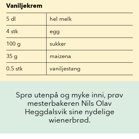
Vaniljekrem
5
dl
hel melk
4
stk
egg
100
g
sukker
35
g
maizena
0.5
stk
vaniljestang
Sprø utenpå og myke inni, prøv
mesterbakeren Nils Olav
Heggdalsvik sine nydelige
wienerbrød.