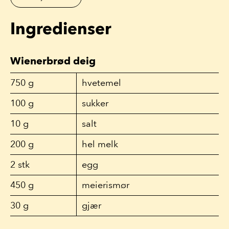
Ingredienser
Wienerbrød deig
750
g
hvetemel
100
g
sukker
10
g
salt
200
g
hel melk
2
stk
egg
450
g
meierismør
30
g
gjær