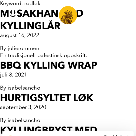
Keyword:
rødløk
MUSAKHAN MED
KYLLINGLÅR
august 16, 2022
By
julierommen
En tradisjonell palestinsk oppskrift.
BBQ KYLLING WRAP
juli 8, 2021
By
isabelsancho
HURTIGSYLTET LØK
september 3, 2020
By
isabelsancho
KYLLINGBRYST MED