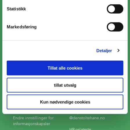
Statistikk
Om oss
Markedsføring
Forbrukerkontakt
Privacy notice
#23408 (ingen tittel)
Detaljer
Tillat alle cookies
Kontakt
Besøksadresse
Telefon
51 79 85 80
tillat utvalg
Postadresse
E-post
Næringsvegen 23,
Produktrelaterte
Kun nødvendige cookies
4365 Nærbø
henvendelser;
matlyst
Endre innstillinger for
@denstoltehane.no
informasjonskapsler
HR-relaterte