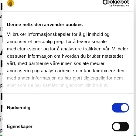
HVITLØK OG URTER
september 3, 2020
Denne nettsiden anvender cookies
By
isabelsancho
Vi bruker informasjonskapsler for å gi innhold og
TORTILLA MED FETA,
annonser et personlig preg, for å levere sosiale
AVOKADO OG SYLTET
mediefunksjoner og for å analysere trafikken vår. Vi deler
dessuten informasjon om hvordan du bruker nettstedet
RØDLØK
vårt, med partnerne våre innen sosiale medier,
annonsering og analysearbeid, som kan kombinere den
mars 3, 2020
med annen informasjon du har gjort tilgjengelig for dem,
eller som de har samlet inn gjennom din bruk av
By
anette2020
tjenestene deres.
KYLLINGBURGER MED
Samtykkevalg
MØRKE SURDEIGSBRØD
Nødvendig
juli 4, 2019
Egenskaper
By
odahaukebo