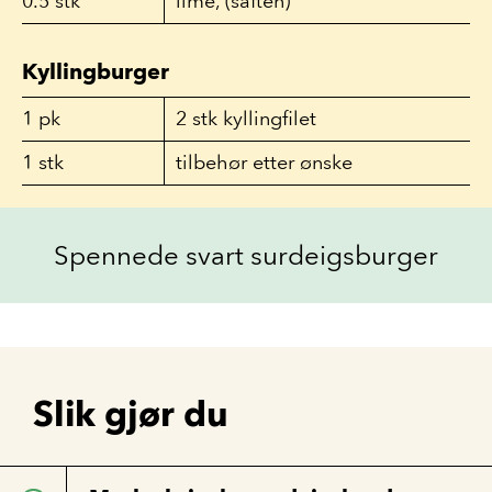
0.5
stk
lime, (saften)
Kyllingburger
1
pk
2 stk kyllingfilet
1
stk
tilbehør etter ønske
Spennede svart surdeigsburger
Slik gjør du