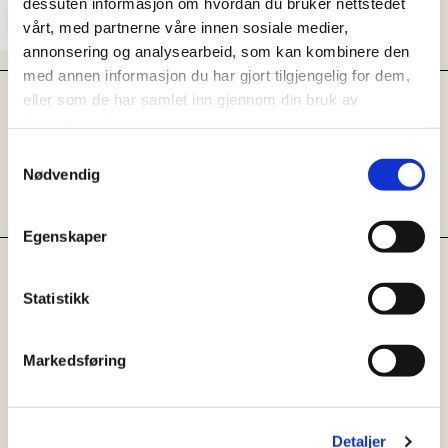
dessuten informasjon om hvordan du bruker nettstedet
vårt, med partnerne våre innen sosiale medier,
annonsering og analysearbeid, som kan kombinere den
med annen informasjon du har gjort tilgjengelig for dem,
Marinert rødløk
eller som de har samlet inn gjennom din bruk av
tjenestene deres.
Kutt opp løk, og la de marinere i
Samtykkevalg
limejuice, salt og hakket
Nødvendig
koriander i en halv time.
Egenskaper
KYLLING:
Statistikk
Gårdsklekket kyllingfilet
Stek eller grill Gårdsklekket
Markedsføring
kyllingfilet etter anvisning på
pakken. Vi liker å gi et oppstek i
Detaljer
panne med grillstriper før vi