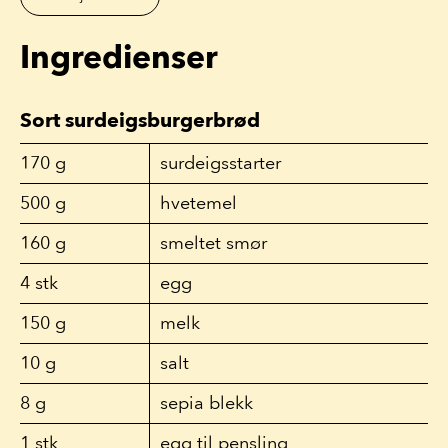
Ingredienser
Sort surdeigsburgerbrød
170
g
surdeigsstarter
500
g
hvetemel
160
g
smeltet smør
4
stk
egg
150
g
melk
10
g
salt
8
g
sepia blekk
1
stk
egg til pensling