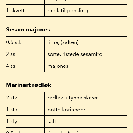
1
skvett
melk til pensling
Sesam majones
0.5
stk
lime, (saften)
2
ss
sorte, ristede sesamfrø
4
ss
majones
Marinert rødløk
2
stk
rødløk, i tynne skiver
1
stk
potte koriander
1
klype
salt