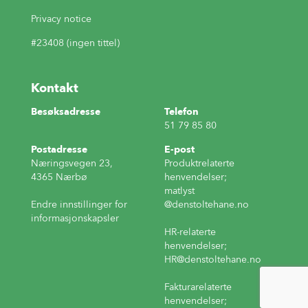
Privacy notice
#23408 (ingen tittel)
Kontakt
Besøksadresse
Telefon
51 79 85 80
Postadresse
E-post
Næringsvegen 23,
Produktrelaterte
4365 Nærbø
henvendelser;
matlyst
Endre innstillinger for
@denstoltehane.no
informasjonskapsler
HR-relaterte
henvendelser;
HR
@denstoltehane.no
Fakturarelaterte
henvendelser;