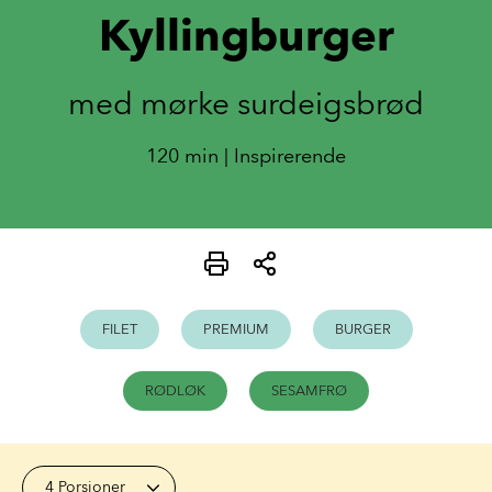
Kyllingburger
med mørke surdeigsbrød
120 min | Inspirerende
FILET
PREMIUM
BURGER
RØDLØK
SESAMFRØ
4 Porsjoner