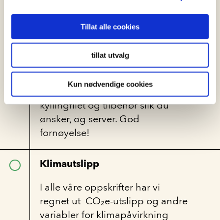
legger filetene i ovnen med
steketermometer. Ta ut filetene
Tillat alle cookies
når steketermometer viser ca
60grader. La hvile noen minutter
tillat utvalg
før du skjærer opp.
Kun nødvendige cookies
Legg deretter opp brød,
kyllingfilet og tilbehør slik du
ønsker, og server. God
fornøyelse!
Klimautslipp
I alle våre oppskrifter har vi
regnet ut CO₂e-utslipp og andre
variabler for klimapåvirkning