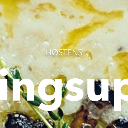
HØSTENS
lingsu