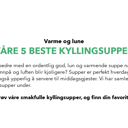
Varme og lune
ÅRE 5 BESTE KYLLINGSUPP
 bedre med en ordentlig god, lun og varmende suppe n
innpå og luften blir kjøligere? Supper er perfekt hver
gså ypperlig å servere til middagsgjester. Vi har saml
 supper under.
røv våre smakfulle kyllingsupper, og finn din favorit