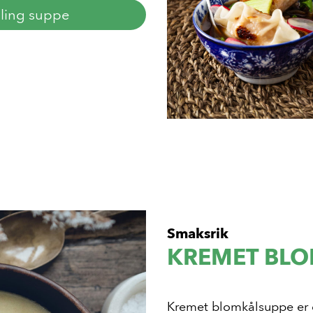
ling suppe
Smaksrik
KREMET BL
Kremet blomkålsuppe er 