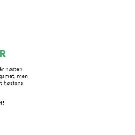
ER
år høsten
dagsmat, men
et høstens
t!