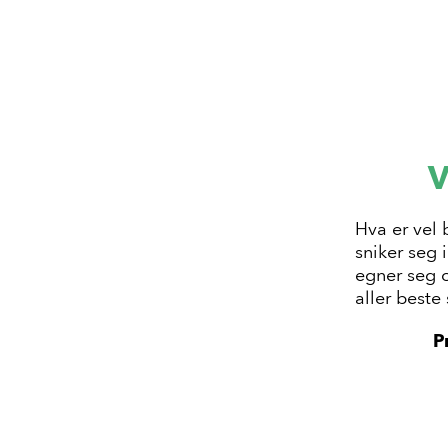
V
Hva er vel
sniker seg 
egner seg o
aller beste
P