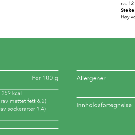
ca. 12
Stek
Høy va
Per 100 g
Allergener
 259 kcal
rav mettet fett 6,2)
Innholdsfortegnelse
rav sockerarter 1,4)