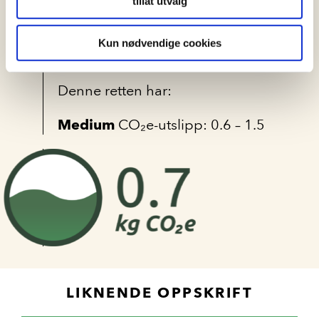
tillat utvalg
variabler for klimapåvirkning
som oppstår i forbindelse med
Kun nødvendige cookies
produksjonen av rettene.
Denne retten har:
Medium
CO₂e-utslipp: 0.6 – 1.5
LIKNENDE OPPSKRIFT