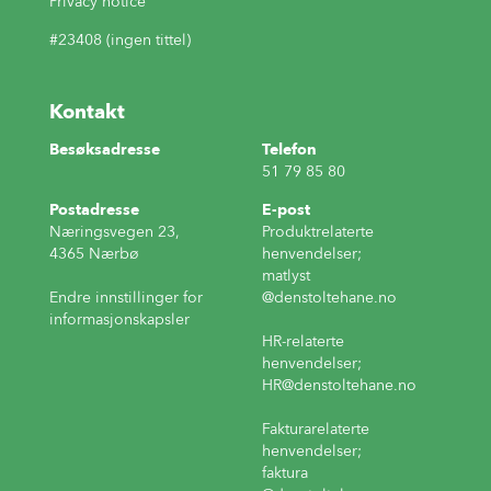
Privacy notice
#23408 (ingen tittel)
Kontakt
Besøksadresse
Telefon
51 79 85 80
Postadresse
E-post
Næringsvegen 23,
Produktrelaterte
4365 Nærbø
henvendelser;
matlyst
Endre innstillinger for
@denstoltehane.no
informasjonskapsler
HR-relaterte
henvendelser;
HR
@denstoltehane.no
Fakturarelaterte
henvendelser;
faktura