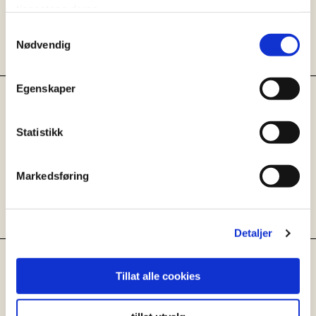
tjenestene deres.
med nøttene og vend de mens
du friterer. Sil mandlene og
Samtykkevalg
Nødvendig
rosinene, og la dem kjøle ned.
Egenskaper
Legg kyllingen på topp av det
ferdigdampede Frikeh kornet og
Statistikk
dandere på topp med friterte
mandler og rosiner, og
kanelstenger. Server gjerne rett
Markedsføring
fra kjelen, eller overfør til en
ildfast form.
Detaljer
Klimautslipp
Tillat alle cookies
I alle våre oppskrifter har vi
regnet ut CO₂e-utslipp og andre