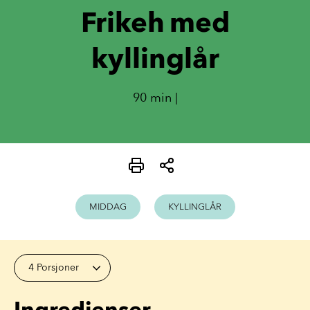
Frikeh med
kyllinglår
90 min |
MIDDAG
KYLLINGLÅR
4 Porsjoner
Ingredienser