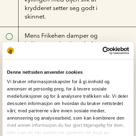
krydderet setter seg godt i
skinnet.
Mens Frikehen damper og
kyllingen steker, kan du fritere
nøttene og rosinene. Fyll en liten
kjele halvveis opp med olje og
ha den på middels- høy varme.
Denne nettsiden anvender cookies
Vi bruker informasjonskapsler for å gi innhold og
annonser et personlig preg, for å levere sosiale
mediefunksjoner og for å analysere trafikken vår. Vi deler
Forsiktig legger du nøtter og
dessuten informasjon om hvordan du bruker nettstedet
rosiner sammen i kjele med varm
vårt, med partnerne våre innen sosiale medier,
olje og friterer de til de er
annonsering og analysearbeid, som kan kombinere den
gyldenbrune. Her er det veldig
med annen informasjon du har gjort tilgjengelig for dem,
lett å svi de, så hold et godt øye
eller som de har samlet inn gjennom din bruk av