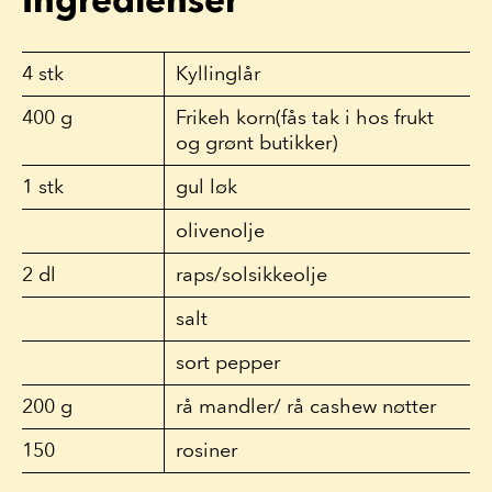
4
stk
Kyllinglår
400
g
Frikeh korn(fås tak i hos frukt
og grønt butikker)
1
stk
gul løk
olivenolje
2
dl
raps/solsikkeolje
salt
sort pepper
200
g
rå mandler/ rå cashew nøtter
150
rosiner