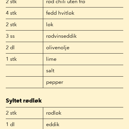
2
stk
rød chili uten frø
4
stk
fedd hvitløk
2
stk
løk
3
ss
rødvinseddik
2
dl
olivenolje
1
stk
lime
salt
pepper
Syltet rødløk
2
stk
rødløk
1
dl
eddik