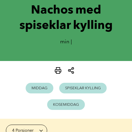
Nachos med
spiseklar kylling
min |
MIDDAG
SPISEKLAR KYLLING
KOSEMIDDAG
4 Porsjoner