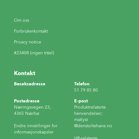
Om oss
Forbrukerkontakt
Privacy notice
#23408 (ingen tittel)
Kontakt
Besøksadresse
Telefon
51 79 85 80
Postadresse
E-post
Næringsvegen 23,
Produktrelaterte
4365 Nærbø
henvendelser;
matlyst
Endre innstillinger for
@denstoltehane.no
informasjonskapsler
HR-relaterte