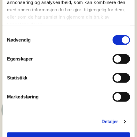
Klimautslipp
annonsering og analysearbeid, som kan kombinere den
med annen informasjon du har gjort tilgjengelig for dem,
I alle våre oppskrifter har vi
eller som de har samlet inn gjennom din bruk av
regnet ut CO₂e-utslipp og andre
tjenestene deres.
variabler for klimapåvirkning
Samtykkevalg
som oppstår i forbindelse med
Nødvendig
produksjonen av rettene.
Egenskaper
Denne retten har:
Medium
CO₂e-utslipp: 0.6 – 1.5
Statistikk
Markedsføring
Detaljer