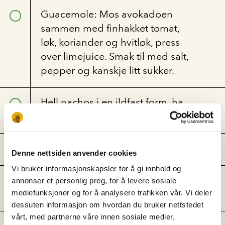
Guacemole: Mos avokadoen
sammen med finhakket tomat,
løk, koriander og hvitløk, press
over limejuice. Smak til med salt,
pepper og kanskje litt sukker.
Hell nachos i en ildfast form, ha
på kylling og ost.
Stek på 200C grader i 10 min.
Denne nettsiden anvender cookies
Vi bruker informasjonskapsler for å gi innhold og
Ha på ChimiChurri, syltet rødløk
annonser et personlig preg, for å levere sosiale
og server med guacemolen.
mediefunksjoner og for å analysere trafikken vår. Vi deler
dessuten informasjon om hvordan du bruker nettstedet
vårt, med partnerne våre innen sosiale medier,