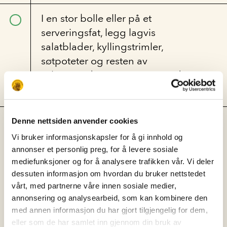
I en stor bolle eller på et
serveringsfat, legg lagvis
salatblader, kyllingstrimler,
søtpoteter og resten av
salatingrediensene. Topp med
dressingen rett før servering.
Merkingen viser CO2e-utslippet
Denne nettsiden anvender cookies
til
Vi bruker informasjonskapsler for å gi innhold og
en matrett (kg CO2e/rett) og en
annonser et personlig preg, for å levere sosiale
mediefunksjoner og for å analysere trafikken vår. Vi deler
rangering (A-E) som gjenspeiler
dessuten informasjon om hvordan du bruker nettstedet
den
vårt, med partnerne våre innen sosiale medier,
relative klimapåvirkningen.
annonsering og analysearbeid, som kan kombinere den
CO2e-dataene er
med annen informasjon du har gjort tilgjengelig for dem,
levert av vår bærekraftspartner
eller som de har samlet inn gjennom din bruk av