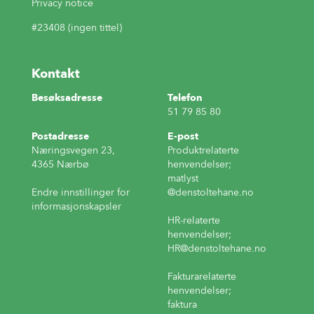
Privacy notice
#23408 (ingen tittel)
Kontakt
Besøksadresse
Telefon
51 79 85 80
Postadresse
E-post
Næringsvegen 23,
Produktrelaterte
4365 Nærbø
henvendelser;
matlyst
Endre innstillinger for
@denstoltehane.no
informasjonskapsler
HR-relaterte
henvendelser;
HR
@denstoltehane.no
Fakturarelaterte
henvendelser;
faktura