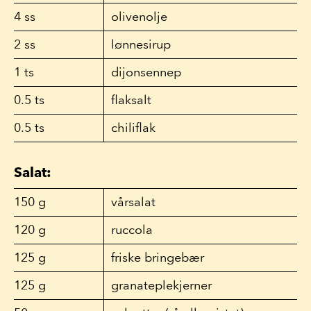
4
ss
olivenolje
2
ss
lønnesirup
1
ts
dijonsennep
0.5
ts
flaksalt
0.5
ts
chiliflak
Salat:
150
g
vårsalat
120
g
ruccola
125
g
friske bringebær
125
g
granateplekjerner