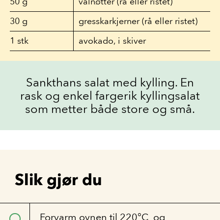
50
g
valnøtter (rå eller ristet)
30
g
gresskarkjerner (rå eller ristet)
1
stk
avokado, i skiver
Sankthans salat med kylling. En
rask og enkel fargerik kyllingsalat
som metter både store og små.
Slik gjør du
Forvarm ovnen til 220°C og