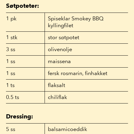
Søtpoteter:
1
pk
Spiseklar Smokey BBQ
kyllingfilet
1
stk
stor søtpotet
3
ss
olivenolje
1
ss
maissena
1
ss
fersk rosmarin, finhakket
1
ts
flaksalt
0.5
ts
chiliflak
Dressing:
5
ss
balsamicoeddik