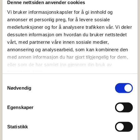
Lag små baller av deigen og
Denne nettsiden anvender cookies
dekk en fjøl med plastfolie.
Vi bruker informasjonskapsler for å gi innhold og
Lagge deigen på plastfolien og
annonser et personlig preg, for å levere sosiale
ha et lag til med plastfolie over.
mediefunksjoner og for å analysere trafikken vår. Vi deler
Kjevl dem ut med en kjevle til
dessuten informasjon om hvordan du bruker nettstedet
vårt, med partnerne våre innen sosiale medier,
passe store runninger. Hvis du
annonsering og analysearbeid, som kan kombinere den
har, kan du bruke en
med annen informasjon du har gjort tilgjengelig for dem,
tortillapresse.
eller som de har samlet inn gjennom din bruk av
tjenestene deres.
Varm en tørr stekepanne til
Samtykkevalg
middels styrke og legg forsiktig i
Nødvendig
lefsen. Den skal steke to ganger
på begge sider, men pass på
Egenskaper
den brenner seg fort.
Hvis den puffer som en ballong
Statistikk
har du laget den perfekte