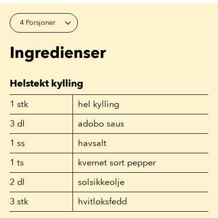
4 Porsjoner
Ingredienser
Helstekt kylling
1
stk
hel kylling
3
dl
adobo saus
1
ss
havsalt
1
ts
kvernet sort pepper
2
dl
solsikkeolje
3
stk
hvitløksfedd