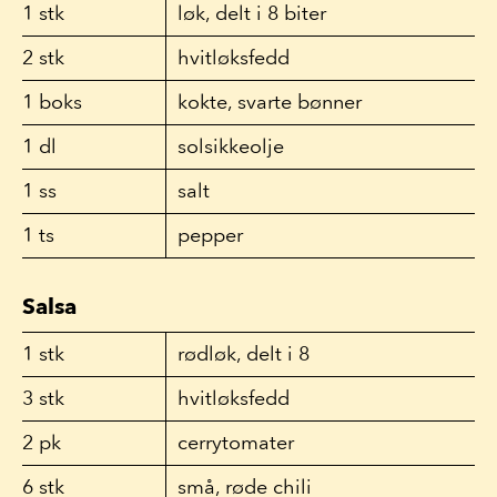
1
stk
løk, delt i 8 biter
2
stk
hvitløksfedd
1
boks
kokte, svarte bønner
1
dl
solsikkeolje
1
ss
salt
1
ts
pepper
Salsa
1
stk
rødløk, delt i 8
3
stk
hvitløksfedd
2
pk
cerrytomater
6
stk
små, røde chili