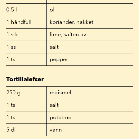
0.5
l
øl
1
håndfull
koriander, hakket
1
stk
lime, saften av
1
ss
salt
1
ts
pepper
Tortillalefser
250
g
maismel
1
ts
salt
1
ts
potetmel
5
dl
vann