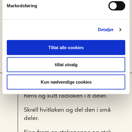
tortillaen.
Markedsføring
Oppbevar tortillaene i et
kjøkkenhåndkle med en
Detaljer
plastikkpose rundt.
Tillat alle cookies
tillat utvalg
Salsa:
Kun nødvendige cookies
Rens og kutt rødløken i 8 deler.
Skrell hvitløken og del den i små
deler.