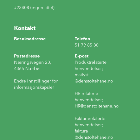
#23408 (ingen tittel)
Kontakt
Besøksadresse
Telefon
51 79 85 80
Postadresse
E-post
Næringsvegen 23,
Produktrelaterte
4365 Nærbø
henvendelser;
matlyst
Endre innstillinger for
@denstoltehane.no
informasjonskapsler
HR-relaterte
henvendelser;
HR
@denstoltehane.no
Fakturarelaterte
henvendelser;
faktura
@denstoltehane.no