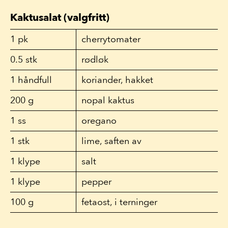
Kaktusalat (valgfritt)
1
pk
cherrytomater
0.5
stk
rødløk
1
håndfull
koriander, hakket
200
g
nopal kaktus
1
ss
oregano
1
stk
lime, saften av
1
klype
salt
1
klype
pepper
100
g
fetaost, i terninger