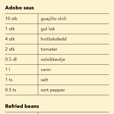
Adobo saus
10
stk
guajillo chili
1
stk
gul løk
4
stk
hvitløksfedd
2
stk
tomater
0.5
dl
solsikkeolje
1
l
vann
1
ts
salt
0.5
ts
sort pepper
Refried beans