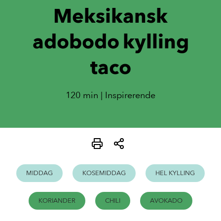
Meksikansk
adobodo kylling
taco
120 min | Inspirerende
MIDDAG
KOSEMIDDAG
HEL KYLLING
KORIANDER
CHILI
AVOKADO