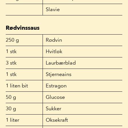
Slavie
Rødvinssaus
250
g
Rødvin
1
stk
Hvitløk
3
stk
Laurbærblad
1
stk
Stjerneains
1
liten bit
Estragon
50
g
Glucose
30
g
Sukker
1
liter
Oksekraft