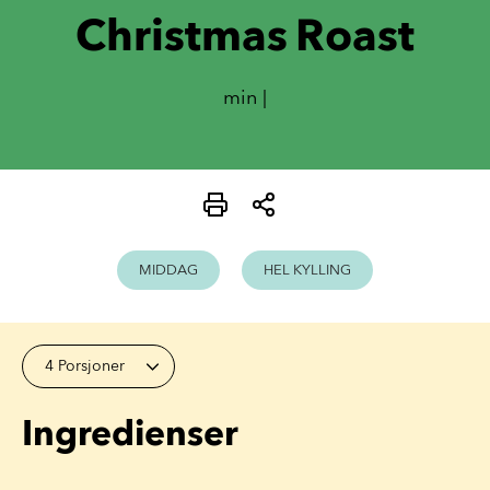
Christmas Roast
min |
MIDDAG
HEL KYLLING
4 Porsjoner
Ingredienser