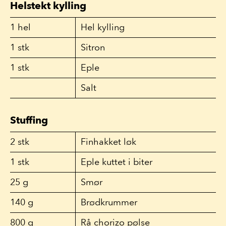
Helstekt kylling
1
hel
Hel kylling
1
stk
Sitron
1
stk
Eple
Salt
Stuffing
2
stk
Finhakket løk
1
stk
Eple kuttet i biter
25
g
Smør
140
g
Brødkrummer
800
g
Rå chorizo pølse