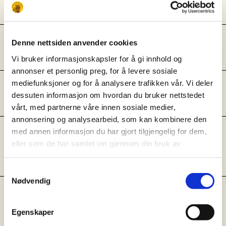
potetene og bland godt.
Stek potetene på 200°C i ca. 30
Denne nettsiden anvender cookies
minutter til potetene er gylne.
Vi bruker informasjonskapsler for å gi innhold og
annonser et personlig preg, for å levere sosiale
mediefunksjoner og for å analysere trafikken vår. Vi deler
Kutt rosenkålene i 4 biter og kok
dessuten informasjon om hvordan du bruker nettstedet
i vann med salt.
vårt, med partnerne våre innen sosiale medier,
annonsering og analysearbeid, som kan kombinere den
Når rosenkålene har kokt, steker
med annen informasjon du har gjort tilgjengelig for dem,
du disse i en stekepanne med
eller som de har samlet inn gjennom din bruk av
tjenestene deres.
salt, smør og kastanjer.
Samtykkevalg
Nødvendig
Finn frem pølsene og bacon.
Snurr bacon rundt pølser av eget
Egenskaper
valg, gjerne salsiccia. Stek