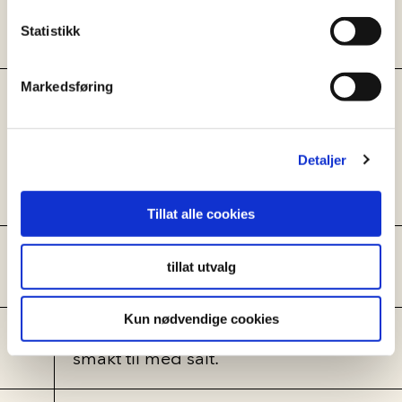
pølsene i ovn til baconet er
Statistikk
sprøtt, og pølsene gjennomstekt.
Markedsføring
Kok opp rødvin med alle
ingredienser, med uttak av
oksekraft. Når kraften har kokt,
Detaljer
reduser kraften til halvparten og
tilsett oksekraft.
Tillat alle cookies
Kok opp i 10 min og sil av
tillat utvalg
krydder og behold kraften.
Kun nødvendige cookies
Reduser kraften til halvparten,
smakt til med salt.