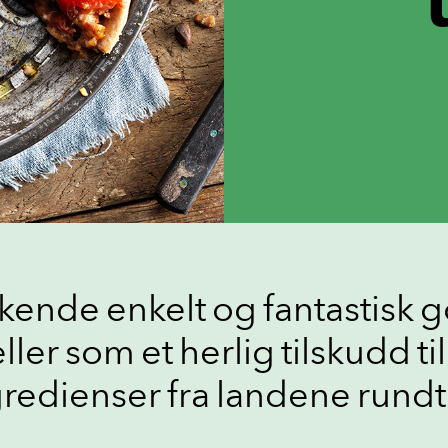
skende enkelt og fantastisk g
er som et herlig tilskudd t
gredienser fra landene rund