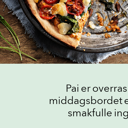
Pai er overra
middagsbordet ell
smakfulle in