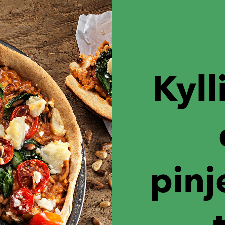
Kyl
pinj