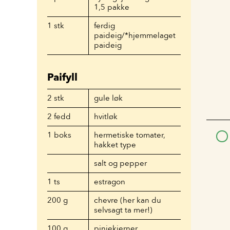
1,5 pakke
1
stk
ferdig
paideig/*hjemmelaget
paideig
Paifyll
2
stk
gule løk
2
fedd
hvitløk
1
boks
hermetiske tomater,
hakket type
salt og pepper
1
ts
estragon
200
g
chevre (her kan du
selvsagt ta mer!)
100
g
pinjekjerner