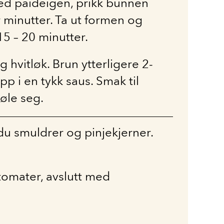
ed paideigen, prikk bunnen
r minutter. Ta ut formen og
15 – 20 minutter.
 og hvitløk. Brun ytterligere 2-
pp i en tykk saus. Smak til
øle seg.
u smuldrer og pinjekjerner.
tomater, avslutt med