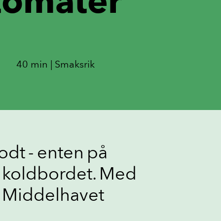
tomater
40 min | Smaksrik
odt - enten på
il koldbordet. Med
t Middelhavet