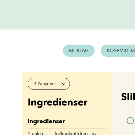
MIDDAG
KOSEMIDD
4 Porsjoner
Sli
Ingredienser
Ingredienser
1
pakke
kyllingkjøttdeig - evt