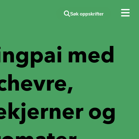
Søk oppskrifter
lingpai med
chevre,
ekjerner og