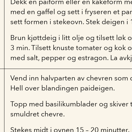
Dekk en paiform eller en kakeform m
med en gaffel og sett i fryseren et pa
sett formen i stekeovn. Stek deigen i 
Brun kjøttdeig i litt olje og tilsett løk
3 min. Tilsett knuste tomater og kok o
med salt, pepper og estragon. La avkj
Vend inn halvparten av chevren som d
Hell over blandingen paideigen.
Topp med basilikumblader og skiver 
smuldret chevre.
Stekes midt i ovnen 15 – 20 minutter.