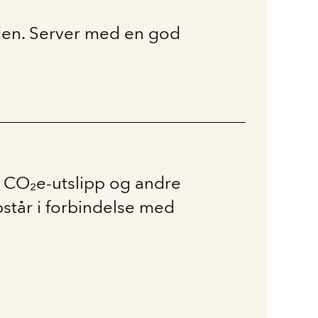
i den. Server med en god
ut CO₂e-utslipp og andre
pstår i forbindelse med