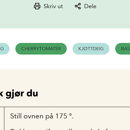
Skriv ut
Dele
AG
CHERRYTOMATER
KJØTTDEIG
BAS
k gjør du
Still ovnen på 175 °.