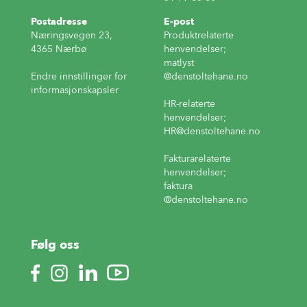
Postadresse
E-post
Næringsvegen 23,
Produktrelaterte
4365 Nærbø
henvendelser;
matlyst
Endre innstillinger for
@denstoltehane.no
informasjonskapsler
HR-relaterte
henvendelser;
HR
@denstoltehane.no
Fakturarelaterte
henvendelser;
faktura
@denstoltehane.no
Følg oss