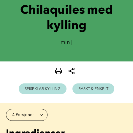
Chilaquiles med
kylling
min |
SPISEKLAR KYLLING
RASKT & ENKELT
4 Porsjoner
Ingredienser