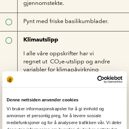
gjennomstekte.
Pynt med friske basilikumblader.
Klimautslipp
I alle våre oppskrifter har vi
regnet ut CO₂e-utslipp og andre
variabler for klimapåvirkning
som oppstår i forbindelse med
produksjonen av rettene.
Denne retten har:
Denne nettsiden anvender cookies
Vi bruker informasjonskapsler for å gi innhold og
Medium
CO₂e-utslipp: 0.6 – 1.5
annonser et personlig preg, for å levere sosiale
mediefunksjoner og for å analysere trafikken vår. Vi deler