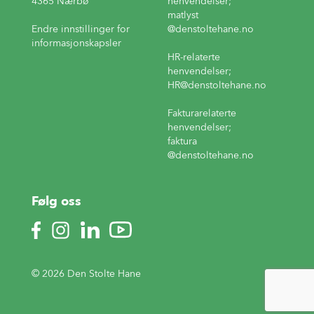
4365 Nærbø
henvendelser;
matlyst
Endre innstillinger for
@denstoltehane.no
informasjonskapsler
HR-relaterte
henvendelser;
HR
@denstoltehane.no
Fakturarelaterte
henvendelser;
faktura
@denstoltehane.no
Følg oss
© 2026 Den Stolte Hane