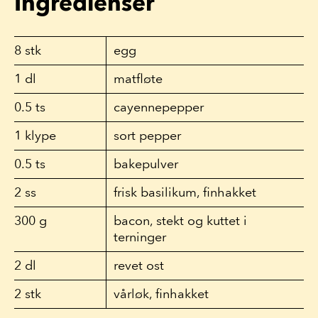
Ingredienser
8
stk
egg
1
dl
matfløte
0.5
ts
cayennepepper
1
klype
sort pepper
0.5
ts
bakepulver
2
ss
frisk basilikum, finhakket
300
g
bacon, stekt og kuttet i
terninger
2
dl
revet ost
2
stk
vårløk, finhakket