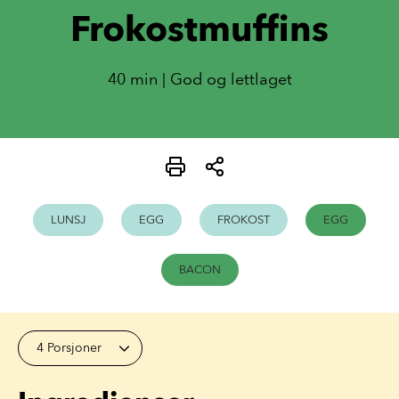
Frokostmuffins
40 min | God og lettlaget
LUNSJ
EGG
FROKOST
EGG
BACON
4 Porsjoner