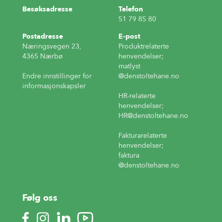
Besøksadresse
Telefon
51 79 85 80
Postadresse
E-post
Næringsvegen 23,
Produktrelaterte
4365 Nærbø
henvendelser;
matlyst
Endre innstillinger for
@denstoltehane.no
informasjonskapsler
HR-relaterte
henvendelser;
HR
@denstoltehane.no
Fakturarelaterte
henvendelser;
faktura
@denstoltehane.no
Følg oss