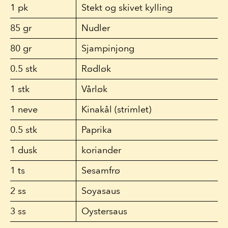
1
pk
Stekt og skivet kylling
85
gr
Nudler
80
gr
Sjampinjong
0.5
stk
Rødløk
1
stk
Vårløk
1
neve
Kinakål (strimlet)
0.5
stk
Paprika
1
dusk
koriander
1
ts
Sesamfrø
2
ss
Soyasaus
3
ss
Oystersaus