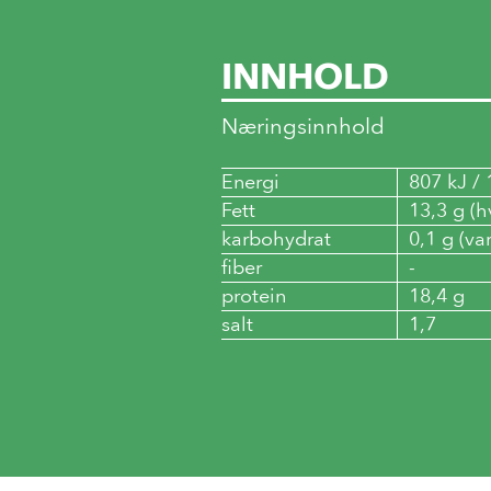
INNHOLD
Næringsinnhold
Energi
807 kJ / 
Fett
13,3 g (h
karbohydrat
0,1 g (va
fiber
-
protein
18,4 g
salt
1,7