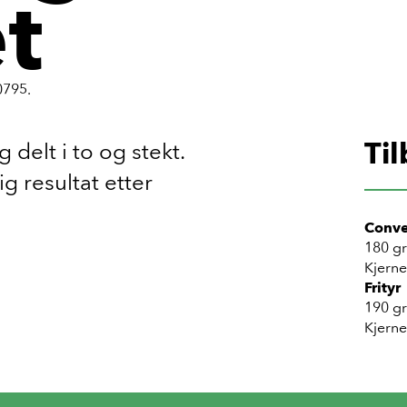
et
0795.
Ti
 delt i to og stekt.
ig resultat etter
Conve
180 gr
Kjern
Frityr
190 gr
Kjern