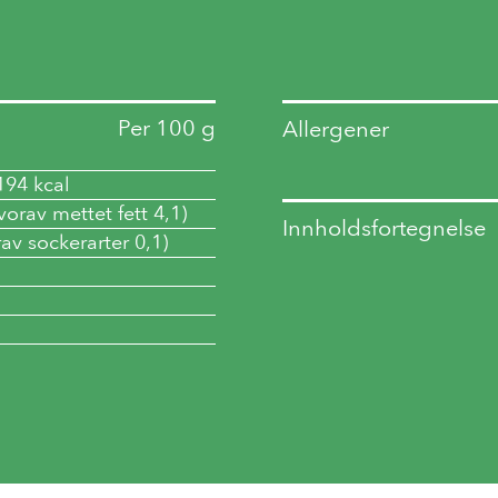
Per 100 g
Allergener
194 kcal
vorav mettet fett 4,1)
Innholdsfortegnelse
rav sockerarter 0,1)