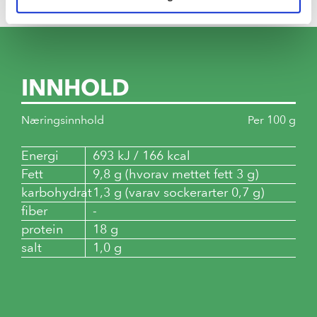
INNHOLD
Næringsinnhold
Per 100 g
Energi
693 kJ / 166 kcal
Fett
9,8 g (hvorav mettet fett 3 g)
karbohydrat
1,3 g (varav sockerarter 0,7 g)
fiber
-
protein
18 g
salt
1,0 g