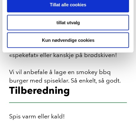
Tillat alle cookies
Spiseklar Smokey BBQ har den diggeste
røyksmaken, og er laget med røkt salt. Den
tillat utvalg
er rund og mild, men litt rampete
samtidig.
Kun nødvendige cookies
Spises varm eller kald. I salat, som
«spekefat» eller kanskje på brødskiven!
Vi vil anbefale å lage en smokey bbq
burger med spiseklar. Så enkelt, så godt.
Tilberedning
Spis varm eller kald!