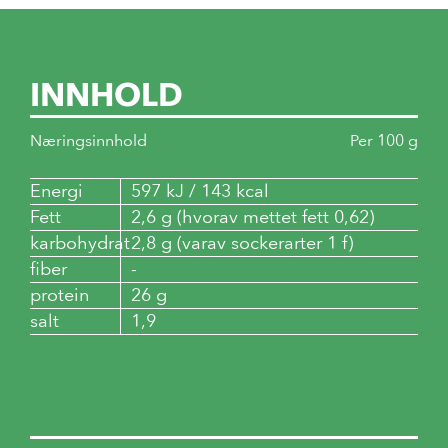
INNHOLD
Næringsinnhold
Per 100 g
Energi
597 kJ / 143 kcal
Fett
2,6 g (hvorav mettet fett 0,62)
karbohydrat
2,8 g (varav sockerarter 1 f)
fiber
-
protein
26 g
salt
1,9