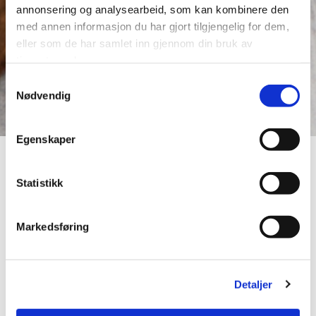
annonsering og analysearbeid, som kan kombinere den
med annen informasjon du har gjort tilgjengelig for dem,
eller som de har samlet inn gjennom din bruk av
tjenestene deres.
Samtykkevalg
Nødvendig
Egenskaper
Statistikk
Markedsføring
Spiseklar Smokey
BBQ
Detaljer
Art nr: 7043180100125.