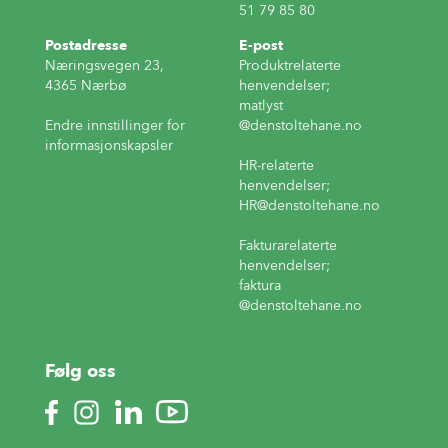
51 79 85 80
Postadresse
E-post
Næringsvegen 23,
Produktrelaterte
4365 Nærbø
henvendelser;
matlyst
Endre innstillinger for
@denstoltehane.no
informasjonskapsler
HR-relaterte
henvendelser;
HR
@denstoltehane.no
Fakturarelaterte
henvendelser;
faktura
@denstoltehane.no
Følg oss