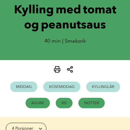
Kylling med tomat
og peanutsaus
40 min | Smaksrik
MIDDAG
KOSEMIDDAG
KYLLINGLÅR
AGURK
RIS
NØTTER
4 Porsjoner