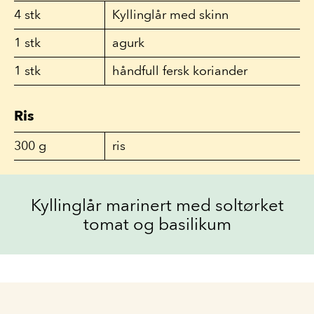
4
stk
Kyllinglår med skinn
1
stk
agurk
1
stk
håndfull fersk koriander
Ris
300
g
ris
Kyllinglår marinert med soltørket
tomat og basilikum