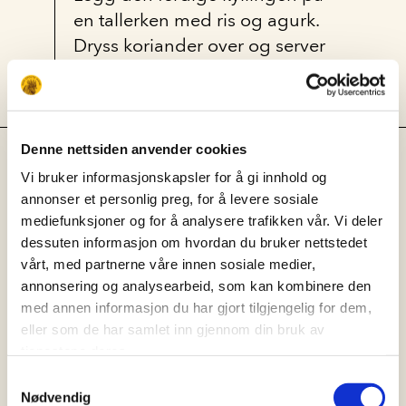
en tallerken med ris og agurk.
Dryss koriander over og server
med peanøttsausen ved siden
av.
Denne nettsiden anvender cookies
Klimautslipp
Vi bruker informasjonskapsler for å gi innhold og
I alle våre oppskrifter har vi
annonser et personlig preg, for å levere sosiale
regnet ut CO₂e-utslipp og andre
mediefunksjoner og for å analysere trafikken vår. Vi deler
dessuten informasjon om hvordan du bruker nettstedet
variabler for klimapåvirkning
vårt, med partnerne våre innen sosiale medier,
som oppstår i forbindelse med
annonsering og analysearbeid, som kan kombinere den
produksjonen av rettene.
med annen informasjon du har gjort tilgjengelig for dem,
eller som de har samlet inn gjennom din bruk av
Denne retten har:
tjenestene deres.
Samtykkevalg
Medium
CO₂e-utslipp: 0.6 – 1.5
Nødvendig