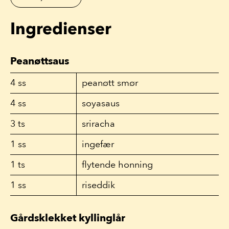
Ingredienser
Peanøttsaus
4
ss
peanøtt smør
4
ss
soyasaus
3
ts
sriracha
1
ss
ingefær
1
ts
flytende honning
1
ss
riseddik
Gårdsklekket kyllinglår